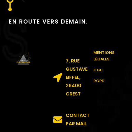
EN ROUTE VERS DEMAIN.
MENTIONS
LÉGALES
7, RUE
GUSTAVE
CGU
EIFFEL,
RGPD
26400
CREST
© 2026 • Contact
CONTACT
électricité • Réalisé
Mazcom
par
PAR MAIL